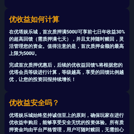
优收益如何计算
在
优塔娱乐城
，首次质押
满500U
可享
前七日年收益30%
的超高回馈（需质押满七天），并且支持
随时赎回
，灵
活管理您的资金。值得注意的是，首次质押金额的最高
上限为
500U
。
完成首次质押优惠后，后续的
优收益回馈%
将根据您的
优塔会员等级
进行计算，等级越高，享受的回馈比例越
优，让您的投资回报持续增长！
优收益安全吗？
优塔娱乐城
始终坚持
诚信至上
的原则，确保玩家在进行
优收益
申购后，能够享受安全无忧的投资体验。所有质
押资金均由平台严格管理，用户可
随时赎回
，无需担心