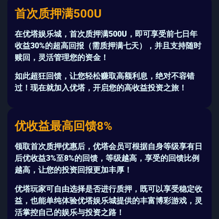
首次质押满500U
在
优塔娱乐城
，首次质押满
500U
，即可享受
前七日年
收益30%
的超高回报（需质押满七天），并且支持随时
赎回，灵活管理您的资金！
如此
超狂回馈
，让您轻松赚取高额利息，绝对不容错
过！现在就加入优塔，开启您的高收益投资之旅！
优收益最高回馈8%
领取
首次质押优惠
后，
优塔会员
可根据自身等级享有
日
后优收益3%至8%
的回馈，等级越高，享受的回馈比例
越高，让您的投资回报更加丰厚！
优塔玩家
可自由选择是否进行质押，既可以享受稳定收
益，也能单纯体验优塔娱乐城提供的丰富博彩游戏，灵
活掌控自己的娱乐与投资之路！