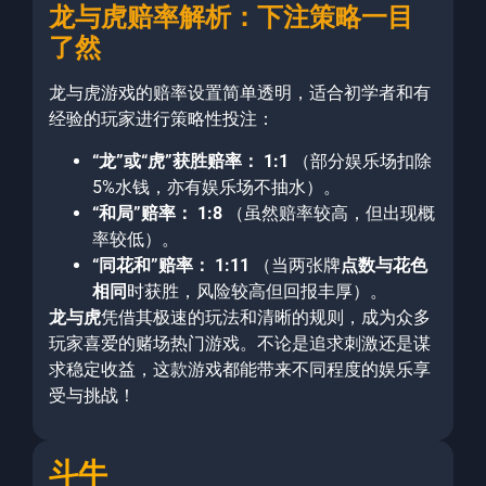
龙与虎赔率解析：下注策略一目
了然
龙与虎游戏的赔率设置简单透明，适合初学者和有
经验的玩家进行策略性投注：
“龙”或“虎”获胜赔率：
1:1
（部分娱乐场扣除
5%水钱，亦有娱乐场不抽水）。
“和局”赔率：
1:8
（虽然赔率较高，但出现概
率较低）。
“同花和”赔率：
1:11
（当两张牌
点数与花色
相同
时获胜，风险较高但回报丰厚）。
龙与虎
凭借其极速的玩法和清晰的规则，成为众多
玩家喜爱的赌场热门游戏。不论是追求刺激还是谋
求稳定收益，这款游戏都能带来不同程度的娱乐享
受与挑战！
斗牛