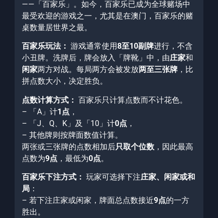
——「百家乐」。如今，百家乐已成为全球赌场中
最受欢迎的游戏之一，尤其是在澳门，百家乐的赌
桌数量居世界之最。
百家乐玩法：
游戏通常使用
8至10副牌
进行，不含
小丑牌。洗牌后，牌会放入「牌靴」中，由
庄家
和
闲家
两方对战。每局两方会被发放
两至三张牌
，比
拼点数大小，决定胜负。
点数计算方式：
百家乐只计算点数而不计花色。
– 「A」计
1点
，
– 「J、Q、K」及「10」计
0点
，
– 其他牌则按牌面数值计算。
两张或三张牌的点数相加后
只取个位数
，因此最高
点数为
9点
，最低为
0点
。
百家乐下注方式：
玩家可选择下注
庄家、闲家或和
局
：
– 若下注庄家或闲家，牌面总点数接近
9点
的一方
胜出。