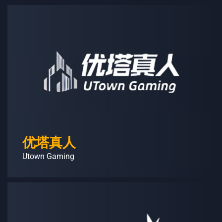
优塔真人
Utown Gaming