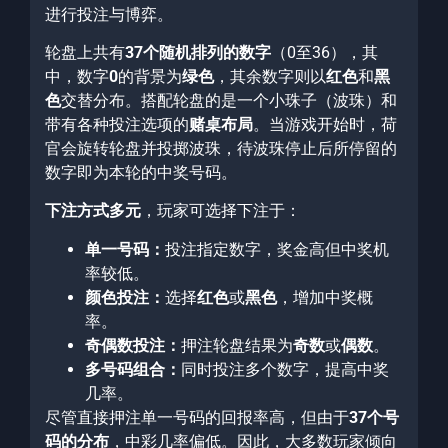
进行投注与博弈。
轮盘上共有
37个随机排列的数字
（0至36），其
中，数字
0
的背景为
绿色
，其余数字则以
红色
和
黑
色
交替分布。搭配轮盘的是一个小珠子（波珠）和
带有各种投注选项的
赌桌布局
。当游戏开始时，荷
官会旋转轮盘并投掷波珠，待波珠停止后所停留的
数字即为本轮的中奖号码。
下注方式多元
，玩家可选择下注于：
单一号码：
投注指定数字，奖金高但中奖机
率较低。
颜色投注：
选择
红色
或
黑色
，增加中奖概
率。
奇偶数投注：
押注轮盘结果为
奇数
或
偶数
。
多号码组合：
同时投注多个数字，提高中奖
几率。
尽管直接押注单一号码的回报率高，但由于
37个号
码的分布
，中彩几率偏低。因此，大多数玩家倾向