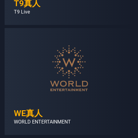
T9真人
T9 Live
WE真人
WORLD ENTERTAINMENT