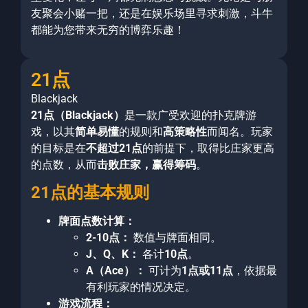
友聚会小赌一把，还是在娱乐场里寻求刺激，斗牛
都能为您带来无穷的博弈乐趣！
21点
Blackjack
21点（Blackjack）
是一款广受欢迎的扑克牌游
戏，以其
简单易懂
的规则和
高策略性
而闻名。玩家
的目标是在
不超过21点
的前提下，取得比庄家更高
的点数，从而
击败庄家，赢得筹码
。
21点的基本规则
牌面点数计算：
2-10点：
数值与牌面相同。
J、Q、K：
各计
10点
。
A（Ace）：
可计为
1点或11点
，依据最
有利玩家的情况决定。
游戏流程：