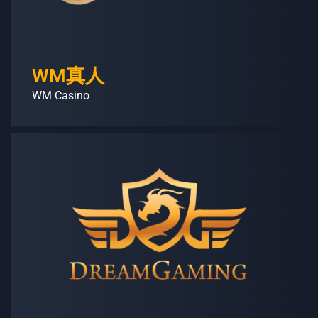
WM真人
WM Casino