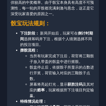
供较高的中奖概率。由于骰宝本身具有高度不可预
测性，每一轮的开骰都充满刺激与悬念，这正是它
深受玩家喜爱的原因之一。
骰宝玩法规则：
下注阶段：
新局开始后，玩家可在
倒计时期
间
选择筹码并下注，根据个人猜测选择不同
的投注项目。
掷骰流程：
当所有玩家完成下注后，荷官将三颗骰
子放入带盖的骰盅中进行摇骰。
骰盅停止后，依据骰子所显示的点数进
行开奖，荷官输入对应的三颗骰子点
数。
屏幕将亮起灯光，显示
获胜注码
及其对
应的
赔率
，玩家根据所下注项目判定输
赢。
特殊情况处理：