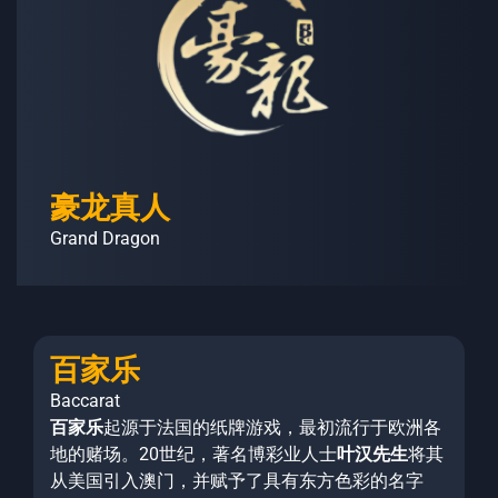
豪龙真人
Grand Dragon
百家乐
Baccarat
百家乐
起源于法国的纸牌游戏，最初流行于欧洲各
地的赌场。20世纪，著名博彩业人士
叶汉先生
将其
从美国引入澳门，并赋予了具有东方色彩的名字