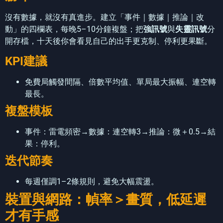
沒有數據，就沒有真進步。建立「事件｜數據｜推論｜改
動」的四欄表，每晚5–10分鐘複盤；把
強訊號
與
失靈訊號
分
開存檔，十天後你會看見自己的出手更克制、停利更果斷。
KPI建議
免費局觸發間隔、倍數平均值、單局最大振幅、連空轉
最長。
複盤模板
事件：雷電頻密→數據：連空轉3→推論：微＋0.5→結
果：停利。
迭代節奏
每週僅調1–2條規則，避免大幅震盪。
裝置與網路：幀率＞畫質，低延遲
才有手感