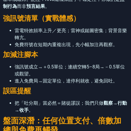
制行為
而非
預言結果
。
強訊號清單（實戰體感）
雷電特效頻率上升／更亮；雷神或鎚圖密集；背景音樂
轉亢。
免費符號在短期內重複出現，先小幅加注再觀察。
加減注腳本
強訊號成立→＋0.5單位；連續空轉5–8局→－0.5單位
或觀望。
進入免費局→固定單位，達停利就收，避免回吐。
誤區提醒
把「吐分期」當必然＝賭徒謬誤；我們只做
觀察→行動
→收手
。
盤面深潛：任何位置支付、倍數加
總與免費再觸發