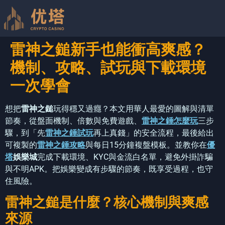
雷神之鎚新手也能衝高爽感？
機制、攻略、試玩與下載環境
一次學會
想把
雷神之鎚
玩得穩又過癮？本文用華人最愛的圖解與清單
節奏，從盤面機制、倍數與免費遊戲、
雷神之錘怎麼玩
三步
驟，到「先
雷神之錘試玩
再上真錢」的安全流程，最後給出
可複製的
雷神之錘攻略
與每日15分鐘複盤模板。並教你在
優
塔
娛樂城
完成下載環境、KYC與金流白名單，避免外掛詐騙
與不明APK。把娛樂變成有步驟的節奏，既享受過程，也守
住風險。
雷神之鎚是什麼？核心機制與爽感
來源