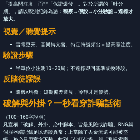
「提高關注度」而非「保證爆發」。對於所謂的「吐分
期」，請以觀測紀錄為憑：
觀察→假設→小注驗證→達標才
放大
。
視覺／聽覺提示
雷電更亮、音樂轉亢奮、特定符號頻出＝提高關注度。
驗證步驟
半單位小注測10–20局；不達標即回基準或換時段。
反賭徒謬誤
隨機≠均衡；短期偏差常見，冷靜才是優勢。
破解與外掛？一秒看穿詐騙話術
（100–160字說明）
凡宣稱「破解、外掛、必中腳本」皆是風險或詐騙。RNG與
伺服器端記錄足以追蹤異常；上當除了丟金流還可能被盜
帳。務必只用官方下載，收到「代打代提」與「私訊索密」