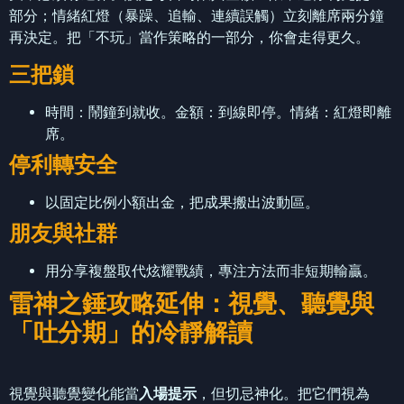
部分；情緒紅燈（暴躁、追輸、連續誤觸）立刻離席兩分鐘
再決定。把「不玩」當作策略的一部分，你會走得更久。
三把鎖
時間：鬧鐘到就收。金額：到線即停。情緒：紅燈即離
席。
停利轉安全
以固定比例小額出金，把成果搬出波動區。
朋友與社群
用分享複盤取代炫耀戰績，專注方法而非短期輸贏。
雷神之錘攻略延伸：視覺、聽覺與
「吐分期」的冷靜解讀
視覺與聽覺變化能當
入場提示
，但切忌神化。把它們視為