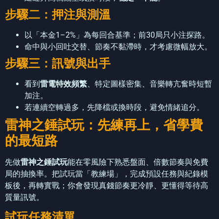
步驟二：押注與測溫
以「本金1–2%」為每回合基準；前30局只小注探路。
命中與小回吐交替、節奏不黏滯時，才考慮微幅放大。
步驟三：訊號與出手
看到
雷電特效頻繁
、特定圖樣密集、音樂轉亢奮時短暫
加注。
若連續空轉過多，先降檔或換時段，避免情緒追分。
雷神之錘試玩：先練再上，省學費
的最短路
先做
雷神之錘試玩
能在零風險下熟悉盤面、倍數節奏與免費
局的抽換率。把試玩當「教練場」，完成預設任務與紀錄模
板後，再轉實戰；你會發現真錢節奏更冷靜、更懂得等待高
質量訊號。
試玩任務清單