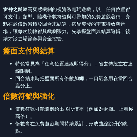
雷神之鎚
屬高爽感機制的視覺系電玩遊戲，以「任何位置都
可支付」類型、隨機倍數符號與可疊加的免費遊戲著稱。亮
點在於倍數累積於回合末結算，搭配突發的雷電特效與音
場，讓每次旋轉都具戲劇張力。先掌握盤面與結算邏輯，後
續才談進場節奏與資金控管。
盤面支付與結算
特色常見為「任意位置連線即得分」，省去傳統左右連
線限制。
回合結束時把盤面所有倍數
加總
，一口氣套用在當回合
贏分上。
倍數符號與強化
倍數符號可能隨機給出多段倍率（例如2×起跳、上看極
高倍）。
倍數會在免費遊戲期間持續累計，形成曲線跳升的爽
點。