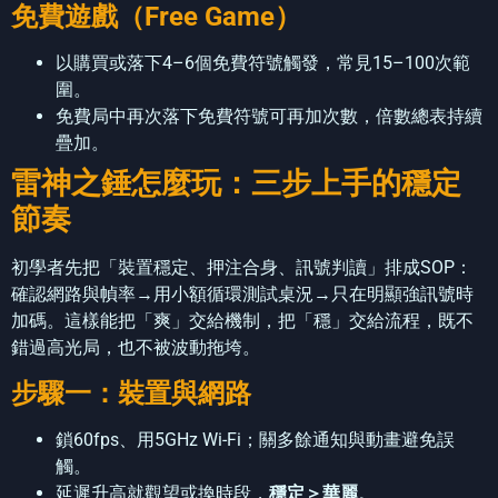
免費遊戲（Free Game）
以購買或落下4–6個免費符號觸發，常見15–100次範
圍。
免費局中再次落下免費符號可再加次數，倍數總表持續
疊加。
雷神之錘怎麼玩：三步上手的穩定
節奏
初學者先把「裝置穩定、押注合身、訊號判讀」排成SOP：
確認網路與幀率→用小額循環測試桌況→只在明顯強訊號時
加碼。這樣能把「爽」交給機制，把「穩」交給流程，既不
錯過高光局，也不被波動拖垮。
步驟一：裝置與網路
鎖60fps、用5GHz Wi-Fi；關多餘通知與動畫避免誤
觸。
延遲升高就觀望或換時段，
穩定＞華麗
。