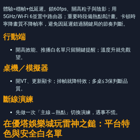
體驗=穩幀+低延遲。鎖60fps、關高粒子與陰影；用
5GHz/Wi-Fi 6並置中路由器；重要時段備熱點B計畫。卡頓時
寧降畫質不降幀率，避免因延遲錯過關鍵局的節奏判斷。
行動端
開高效能、推播白名單只留關鍵提醒；溫度升就先觀
望。
桌機／模擬器
開VT、更新顯卡；掉幀就降特效；多桌≦3保判斷品
質。
斷線演練
先做一次「主線→熱點」切換演練，遇事不慌。
在優塔娛樂城玩雷神之鎚：平台特
色與安全白名單