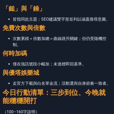
「鎚」與「錘」
皆指同款主題；SEO建議雙字形並列以涵蓋搜尋意圖。
免費次數與倍數
次數累積＋倍數加總＝曲線跳升關鍵；但仍受隨機控
制。
何時加碼
僅在強訊號段小幅加；未達標即回基準。
與優塔娛樂城
走官方下載與白名單金流；活動選與自身節奏一致者。
今日行動清單：三步到位、今晚就
能穩穩開打
（100–160字說明）